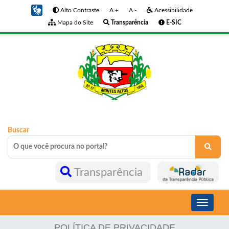
Alto Contraste
A +
A -
Acessibilidade
Mapa do Site
Transparência
E-SIC
Buscar
Transparência
Toggle
navigati
POLÍTICA DE PRIVACIDADE