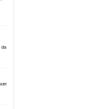
, da
scer