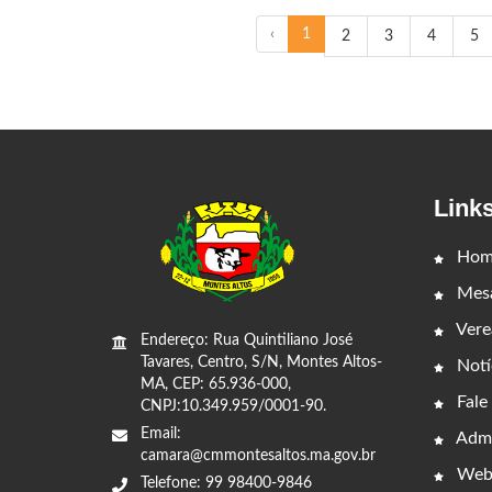
‹
1
2
3
4
5
Link
Hom
Mesa
Vere
Endereço: Rua Quintiliano José
Tavares, Centro, S/N, Montes Altos-
Notí
MA, CEP: 65.936-000,
Fale
CNPJ:10.349.959/0001-90.
Email:
Admi
camara@cmmontesaltos.ma.gov.br
Web
Telefone: 99 98400-9846