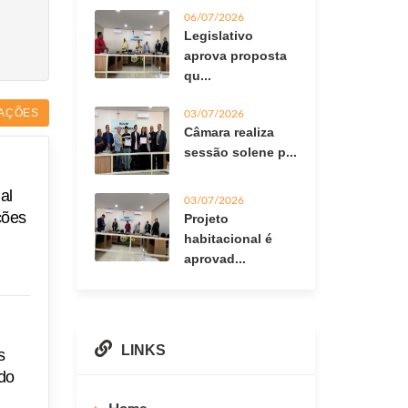
06/07/2026
Legislativo
aprova proposta
qu...
AÇÕES
03/07/2026
Câmara realiza
sessão solene p...
al
03/07/2026
ções
Projeto
habitacional é
aprovad...
LINKS
s
 do