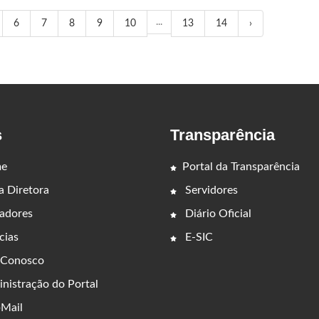
...
6
7
8
9
10
13
14
›
s
Transparência
e
Portal da Transparência
 Diretora
Servidores
adores
Diário Oficial
cias
E-SIC
 Conosco
nistração do Portal
Mail