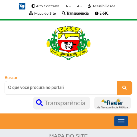
Alto Contraste
A +
A -
Acessibilidade
Mapa do Site
Transparência
E-SIC
Buscar
Transparência
Toggle
navigati
MAPA DO SITE