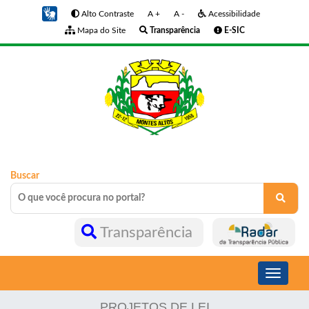
Alto Contraste
A +
A -
Acessibilidade
Mapa do Site
Transparência
E-SIC
Buscar
Transparência
Toggle
navigati
PROJETOS DE LEI