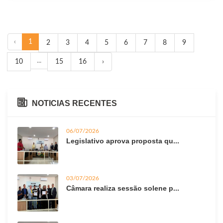
‹
1
2
3
4
5
6
7
8
9
...
10
15
16
›
NOTICIAS RECENTES
06/07/2026
Legislativo aprova proposta qu...
03/07/2026
Câmara realiza sessão solene p...