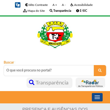
Alto Contraste
A +
A -
Acessibilidade
Mapa do Site
Transparência
E-SIC
Buscar
Transparência
Toggle
navigati
PRESENÇA E AUSÊNCIAS DOS