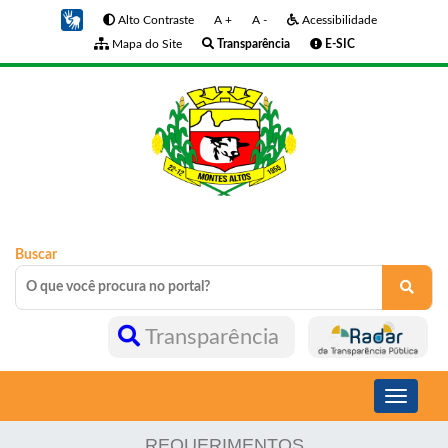
Alto Contraste
A +
A -
Acessibilidade
Mapa do Site
Transparência
E-SIC
Buscar
Transparência
Toggle
navigati
REQUERIMENTOS