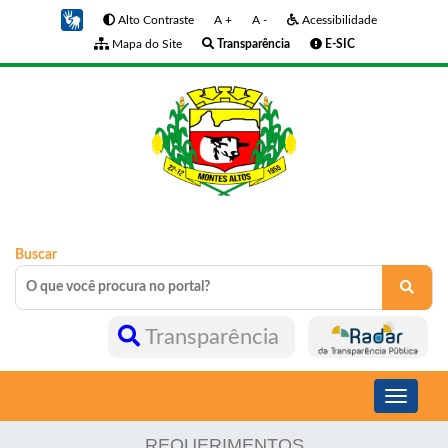
Alto Contraste
A +
A -
Acessibilidade
Mapa do Site
Transparência
E-SIC
Buscar
Transparência
Toggle
navigati
REQUERIMENTOS