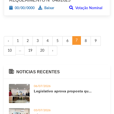
00/00/0000
Baixar
Votação Nominal
7
‹
1
2
3
4
5
6
8
9
...
10
19
20
›
NOTICIAS RECENTES
06/07/2026
Legislativo aprova proposta qu...
03/07/2026